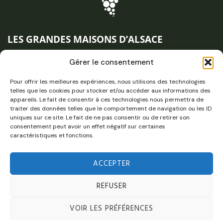
LES GRANDES MAISONS D’ALSACE
1 place de la Gare – CS 40 007
Gérer le consentement
68001 Colmar Cedex
Pour offrir les meilleures expériences, nous utilisons des technologies
+33 3 89 20 20 60
telles que les cookies pour stocker et/ou accéder aux informations des
contact@grandes-maisons.alsace
appareils. Le fait de consentir à ces technologies nous permettra de
traiter des données telles que le comportement de navigation ou les ID
uniques sur ce site. Le fait de ne pas consentir ou de retirer son
consentement peut avoir un effet négatif sur certaines
caractéristiques et fonctions.
L’abus d’alcool est dangereux pour la santé, à consommer avec
modération.
ACCEPTER
REFUSER
Les Grandes Maisons d’Alsace
© Tous droits réservés |
Mentions légales
|
Politique de confidentialité
VOIR LES PRÉFÉRENCES