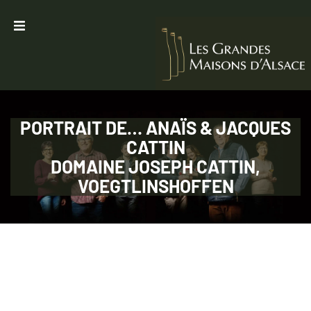
Accueil
Les Maisons
Le Métier
PORTRAIT DE… ANAÏS & JACQUES
CATTIN
Présentation
DOMAINE JOSEPH CATTIN,
VOEGTLINSHOFFEN
Evènements
Les portraits
Presse
Contact