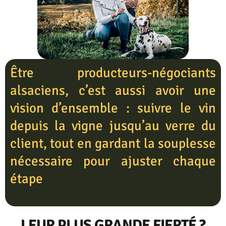
Être producteurs-négociants
alsaciens, c’est aussi avoir une
vision d’ensemble : suivre le vin
depuis la vigne jusqu’au verre du
client, tout en gardant la souplesse
nécessaire pour ajuster chaque
étape
LEUR PLUS GRANDE FIERTÉ ?