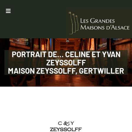
Accueil
Les Maisons
Le Métier
PORTRAIT DE… CELINE ET YVAN
ZEYSSOLFF
Présentation
MAISON ZEYSSOLFF, GERTWILLER
Evènements
Les portraits
Presse
Contact